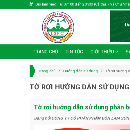
Giờ làm việc: Từ 07h00 đến 20h00 (Cả thứ 7 và Chủ Nhậ
TRANG CHỦ
TIN TỨC
GIỚI THIỆU
S
Trang chủ
Hướng dẫn sử dụng
Tờ rơi hướng 
TỜ RƠI HƯỚNG DẪN SỬ DỤNG
Tờ rơi hướng dẫn sử dụng phân 
Đăng bởi
CÔNG TY CỔ PHẦN PHÂN BÓN LAM SƠN