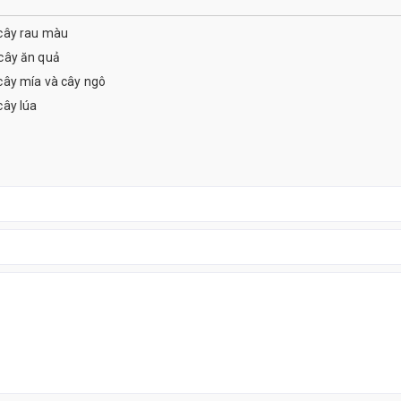
cây rau màu
cây ăn quả
cây mía và cây ngô
cây lúa