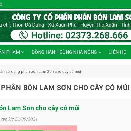
t)
ẢN PHẨM
ĐỒNG HÀNH CÙNG NHÀ NÔNG
LIÊN HỆ
dẫn sử dụng phân bón Lam Sơn cho cây có múi
 PHÂN BÓN LAM SƠN CHO CÂY CÓ MÚI
bón Lam Sơn cho cây có múi
vào lúc 23/09/2021