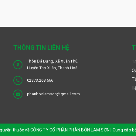
THÔNG TIN LIÊN HỆ
T
Thôn Đá Dựng, Xã Xuân Phú,
Tổ
Huyện Thọ Xuân, Thanh Hoá
Qu
T
02373.268.666
H
phanbonlamson@gmail.com
 quyền thuộc về CÔNG TY CỔ PHẦN PHÂN BÓN LAM SƠN
|
Cung cấp b