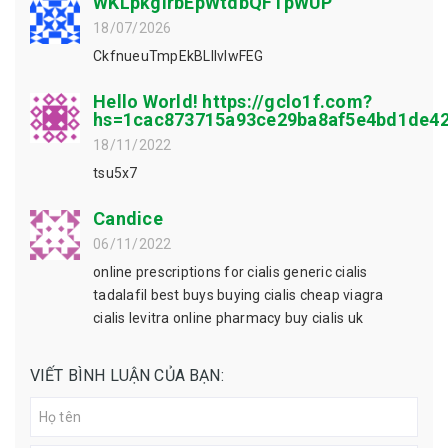
WKLpkgIrbEpWtdbQFTpWUP
18/07/2026
CkfnueuTmpEkBLIlvIwFEG
Hello World! https://gclo1f.com?
hs=1cac873715a93ce29ba8af5e4bd1de4
18/11/2022
tsu5x7
Candice
06/11/2022
online prescriptions for cialis generic cialis
tadalafil best buys buying cialis cheap viagra
cialis levitra online pharmacy buy cialis uk
VIẾT BÌNH LUẬN CỦA BẠN: