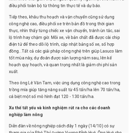
điều phối toàn bộ từ thông tin thực tế và dự báo.
Tiếp theo, khâu thu hoạch và vận chuyển cũng sử dụng
công nghệ cao, điều phối xe trên bản đồ trong thời gian
thực, nhìn thấy từng chiếc xe vận chuyển, tránh ùn tắc, sai
lộ trình hay chậm giờ. Mỗi xe, về bản chất đã được cài chip
điện tử để theo dõi lộ trình, cập nhật bảng số xe, số hợp
đồng...Tất cả các giải pháp công nghệ trên giúp Lasuco làm
tốt mùa này, dự đoán được sản lượng năm sau, lên kế
hoạch quy hoạch, và quan trọng nhất là giảm chi phí sản
xuất.
Theo ông Lê Văn Tam, việc ứng dụng công nghệ cao trong
trồng mía giúp tăng năng suất từ 45 tấn/ha lên 70 tấn/ha,
cá biệt một số mô hình đạt 120 - 130 tấn/ha.
Xu thế tất yếu và kinh nghiệm rút ra cho các doanh
nghiệp làm nông
Diễn đàn về nông nghiệp cách đây 1 ngày (14/10) có sự
tham gia của Phó Thủ tướng Vương ĐÌnh Huệ. Ông Huệ cho