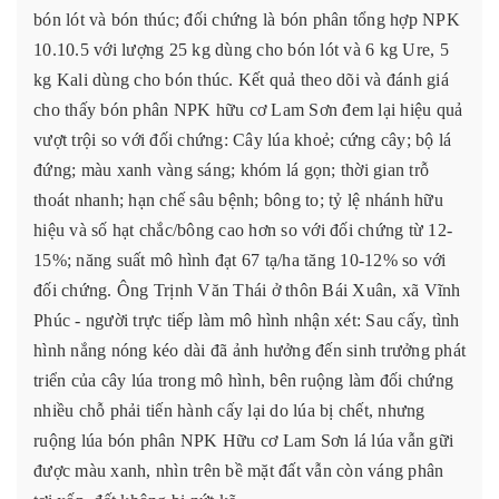
bón lót và bón thúc; đối chứng là bón phân tổng hợp NPK
10.10.5 với lượng 25 kg dùng cho bón lót và 6 kg Ure, 5
kg Kali dùng cho bón thúc. Kết quả theo dõi và đánh giá
cho thấy bón phân NPK hữu cơ Lam Sơn đem lại hiệu quả
vượt trội so với đối chứng: Cây lúa khoẻ; cứng cây; bộ lá
đứng; màu xanh vàng sáng; khóm lá gọn; thời gian trỗ
thoát nhanh; hạn chế sâu bệnh; bông to; tỷ lệ nhánh hữu
hiệu và số hạt chắc/bông cao hơn so với đối chứng từ 12-
15%; năng suất mô hình đạt 67 tạ/ha tăng 10-12% so với
đối chứng. Ông Trịnh Văn Thái ở thôn Bái Xuân, xã Vĩnh
Phúc - người trực tiếp làm mô hình nhận xét: Sau cấy, tình
hình nắng nóng kéo dài đã ảnh hưởng đến sinh trưởng phát
triển của cây lúa trong mô hình, bên ruộng làm đối chứng
nhiều chỗ phải tiến hành cấy lại do lúa bị chết, nhưng
ruộng lúa bón phân NPK Hữu cơ Lam Sơn lá lúa vẫn gữi
được màu xanh, nhìn trên bề mặt đất vẫn còn váng phân