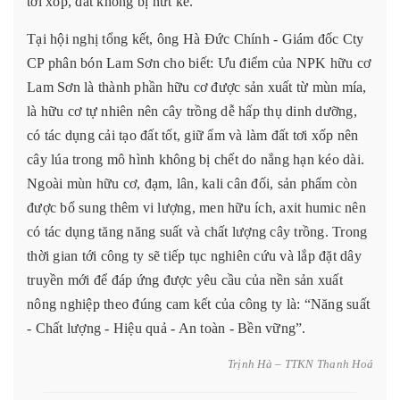
tơi xốp, đất không bị nứt kẽ.
Tại hội nghị tổng kết, ông Hà Đức Chính - Giám đốc Cty
CP phân bón Lam Sơn cho biết: Ưu điểm của NPK hữu cơ
Lam Sơn là thành phần hữu cơ được sản xuất từ mùn mía,
là hữu cơ tự nhiên nên cây trồng dễ hấp thụ dinh dưỡng,
có tác dụng cải tạo đất tốt, giữ ẩm và làm đất tơi xốp nên
cây lúa trong mô hình không bị chết do nắng hạn kéo dài.
Ngoài mùn hữu cơ, đạm, lân, kali cân đối, sản phẩm còn
được bổ sung thêm vi lượng, men hữu ích, axit humic nên
có tác dụng tăng năng suất và chất lượng cây trồng. Trong
thời gian tới công ty sẽ tiếp tục nghiên cứu và lắp đặt dây
truyền mới để đáp ứng được yêu cầu của nền sản xuất
nông nghiệp theo đúng cam kết của công ty là: “Năng suất
- Chất lượng - Hiệu quả - An toàn - Bền vững”.
Trịnh Hà – TTKN Thanh Hoá